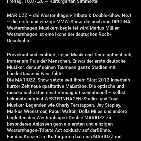
Freitag, 10.07.26 – Kulturgarten Simmertal
MARIUZZ – die Westernhagen-Tribute & Double-Show No.1
– die erste und einzige MMW-Show, die auch von ORIGINAL
Westernhagen-Musikern begleitet wird Marius Müller-
Westernhagen ist eine Ikone der deutschen Rock-
Geschichte.
Provokant und exaltiert, seine Musik und Texte authentisch,
immer am Puls der Menschen. Er war der erste deutsche
Musiker, der auf seinen Tourneen ganze Stadien mit
hunderttausend Fans füllte.
Die MARIUZZ-Show setzte seit ihrem Start 2012 innerhalb
kurzer Zeit neue qualitative Maßstäbe. Die optische und
musikalische Übereinstimmung ist sensationell – selbst
bekannte original WESTERNHAGEN-Studio- und Tour-
Musiker-Legenden wie Charly Terstappen, Jay Stapley,
Markus Wienstroer, Raoul Walton, Della Miles und andere
begleiten das Westernhagen-Double MARIUZZ zu
besonderen Anlässen gern als ersten und einzigen
Westernhagen-Tribute Act exklusiv auf derBühne.
Für das Konzert im Kulturgarten hat sich MARIUZZ mit