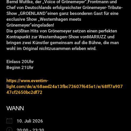
Bernd Wuttke, der „Voice of Grönemeyer“,Frontmann und
Chef von Deutschlands erfolgreichster Grönemeyer-Tribute-
Show „GROENLAND“einen ganz besonderen Gast für eine
exclusive Show „Westernhagen meets
Grönemeyer“eingeladen!
Die größten Hits von Grönemeyer setzen einen perfekten
Kontrapunkt zur Westernhagen-Show vonMARIUZZ und
bringen zwei Künstler gemeinsam auf die Bühne, die man
wohl im Original nichtzusammen erleben wird.
Einlass 20Uhr
Beginn 21Uhr
https://www.eventim-
light.com/de/a/68aed24a13fbc73607f645e1/e/68ff7a907
47cf2650bc2df72
WANN
10. Juli 2026
20:00 - 23:30