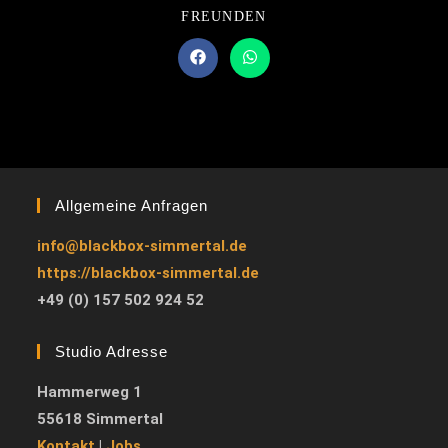
DIESEN
FREUNDEN
INHALT
TEILEN
Öffnet
Öffnet
in
in
einem
einem
neuen
neuen
Fenster
Fenster
Allgemeine Anfragen
info@blackbox-simmertal.de
https://blackbox-simmertal.de
+49 (0) 157 502 924 52
Studio Adresse
Hammerweg 1
55618 Simmertal
Kontakt
|
Jobs