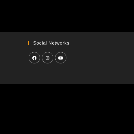
Social Networks
H