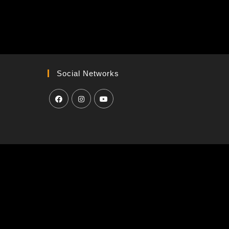
Social Networks
H