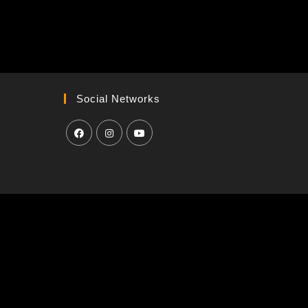
Social Networks
H