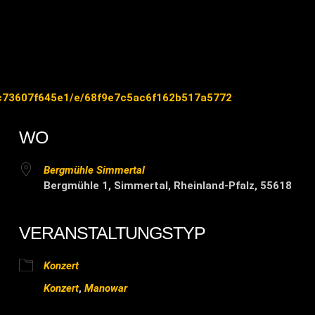
bc73607f645e1/e/68f9e7c5ac6f162b517a5772
WO
Bergmühle Simmertal
Bergmühle 1, Simmertal, Rheinland-Pfalz, 55618
VERANSTALTUNGSTYP
ender
iCalendar
Of
Konzert
Konzert
,
Manowar