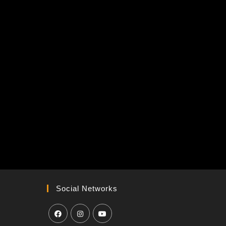
fice 365
Outlook Live
Social Networks