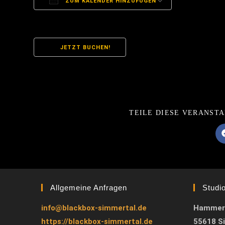
ZUM KALENDER HINZUFÜGEN
ICS herunterladen
Google Kal
JETZT BUCHEN!
TEILE DIESE VERANST
Allgemeine Anfragen
Studi
info@blackbox-simmertal.de
Hammer
https://blackbox-simmertal.de
55618 S