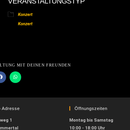
VERANSTALTUNGSTYP
ender
iCalendar
Of
Konzert
Konzert
DIESEN
ALTUNG MIT DEINEN FREUNDEN
INHALT
TEILEN
Öffnet
Öffnet
in
in
einem
einem
neuen
neuen
Fenster
Fenster
o Adresse
Öffnungszeiten
weg 1
Montag bis Samstag
immertal
10:00 - 18:00 Uhr