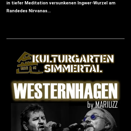
in tiefer Meditation versunkenen Ingwer-Wurzel am
Randedes Nirvanas…