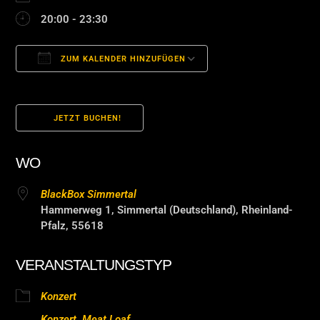
20:00 - 23:30
ZUM KALENDER HINZUFÜGEN
ICS herunterladen
Google Kalender
JETZT BUCHEN!
WO
BlackBox Simmertal
Hammerweg 1, Simmertal (Deutschland), Rheinland-
Pfalz, 55618
VERANSTALTUNGSTYP
Konzert
Konzert
,
Meat Loaf