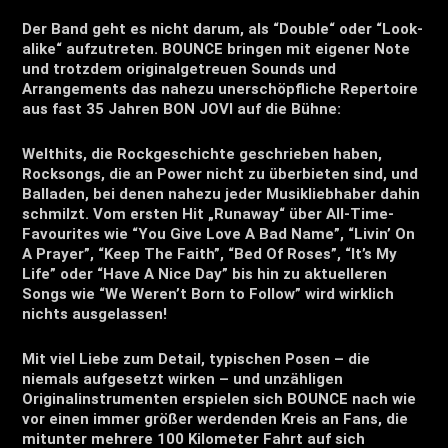
Der Band geht es nicht darum, als “Double“ oder “Look-
alike“ aufzutreten. BOUNCE bringen mit eigener Note
und trotzdem originalgetreuen Sounds und
Arrangements das nahezu unerschöpfliche Repertoire
aus fast 35 Jahren BON JOVI auf die Bühne:
Welthits, die Rockgeschichte geschrieben haben,
Rocksongs, die an Power nicht zu überbieten sind, und
Balladen, bei denen nahezu jeder Musikliebhaber dahin
schmilzt. Vom ersten Hit „Runaway“ über All-Time-
Favourites wie “You Give Love A Bad Name”, “Livin’ On
A Prayer”, “Keep The Faith”, “Bed Of Roses”, “It’s My
Life” oder “Have A Nice Day” bis hin zu aktuelleren
Songs wie “We Weren’t Born to Follow” wird wirklich
nichts ausgelassen!
Mit viel Liebe zum Detail, typischen Posen – die
niemals aufgesetzt wirken – und unzähligen
Originalinstrumenten erspielen sich BOUNCE nach wie
vor einen immer größer werdenden Kreis an Fans, die
mitunter mehrere 100 Kilometer Fahrt auf sich